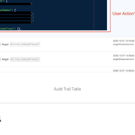
Audit Trail Table
息
。