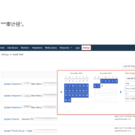
 "**审计径"。
。