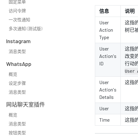
固定菜单
信息
说明
访问令牌
一次性通知
User
这指的
多次通知 (测试版)
Action
树已
Type
Instagram
User
这指
消息类型
Action's
改变
ID
行动的
WhatsApp
User 
概览
User
这指
设定步骤
Action's
消息类型
Details
网站聊天室插件
User
这指
概览
Time
这指
消息类型
按钮类型