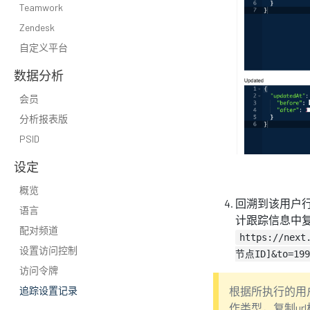
Teamwork
Zendesk
自定义平台
数据分析
会员
分析报表版
PSID
设定
概览
回溯到该用户行
语言
计跟踪信息中
配对频道
https://nex
设置访问控制
节点ID]&to=199
访问令牌
追踪设置记录
根据所执行的用
作类型，复制url