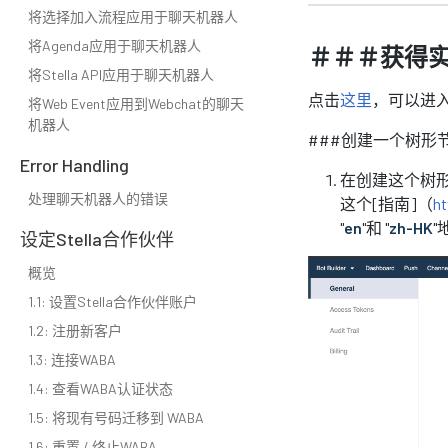
将选择加入流程应用于聊天机器人
将Agenda应用于聊天机器人
＃＃＃获得
将Stella API应用于聊天机器人
点击
这里
，可以进
将Web Event应用到Webchat的聊天
机器人
###创建一个树形节点
Error Handling
在创建这个树形
处理聊天机器人的错误
这个[指南]（
ht
"
en
"和 "
zh-HK
"
设定Stella合作伙伴
概览
1.1: 设置Stella合作伙伴账户
1.2: 注册新客户
1.3: 连接WABA
1.4: 查看WABA认证状态
1.5: 将现有号码迁移到 WABA
1.6: 重置 / 终止WABA