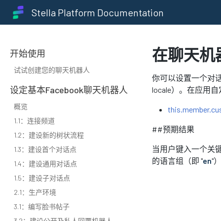
Stella Platform Documentation
在聊天机
开始使用
试试创建您的聊天机器人
你可以设置一个对
设定基本Facebook聊天机器人
locale）。在应用
概览
this.member.cu
1.1：连接频道
##预期结果
1.2：建设新的树状流程
当用户键入一个关键
1.3：建设首个对话点
的语言组（即 "
en
"
1.4：建设通用对话点
1.5：建设子对话点
2.1：生产环境
3.1：编写脸书帖子
3.2：建设公开及私人回覆机器人