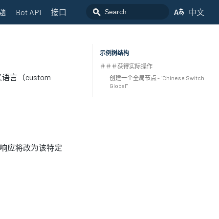
题
Bot API
接口
中文
示例树结构
＃＃＃获得实际操作
言（custom
创建一个全局节点 - "Chinese Switch
Global"
人响应将改为该特定