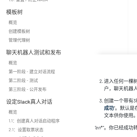
模板树
概览
创建模板树
管理代理树
聊天机器人测试和发布
概览
第一阶段 - 建立对话流程
第二阶段 - 测试
进入任何一棵树
户，聊天机器
第三阶段 - 公开发布
创建一个带有3
设定Slack真人对话
成功
"。默认
概览
文本供你使用
1.1：创建真人对话启动程序
"
en
*"。你已经成功
2.1：设置取票状态