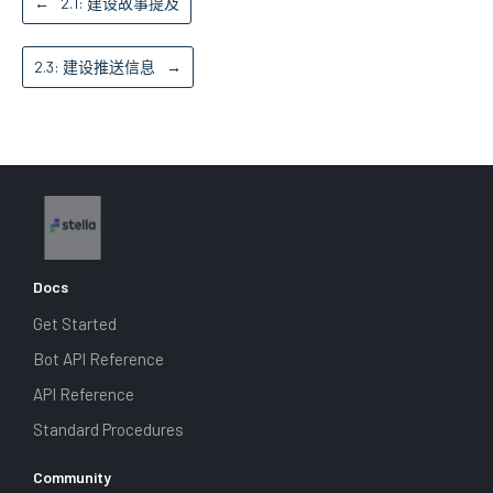
←
2.1: 建设故事提及
2.3: 建设推送信息
→
Docs
Get Started
Bot API Reference
API Reference
Standard Procedures
Community